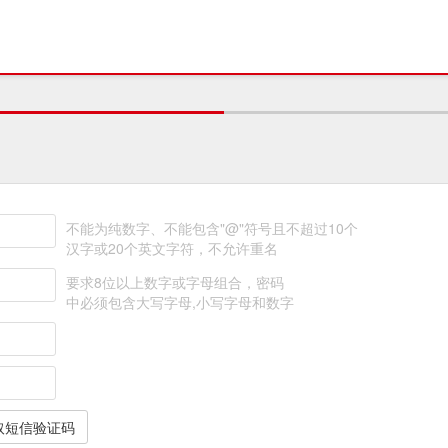
不能为纯数字、不能包含"@"符号且不超过10个
汉字或20个英文字符，不允许重名
要求8位以上数字或字母组合，密码
中必须包含大写字母,小写字母和数字
取短信验证码