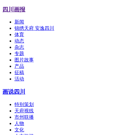
四川画报
新闻
锦绣天府 安逸四川
体育
动态
杂志
专题
图片故事
产品
征稿
活动
画说四川
特别策划
天府视线
市州联播
人物
文化