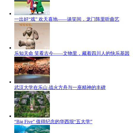
一出好“戏” 欢天喜地——谈笑间，龙门阵里听曲艺
乐知天命 笑看古今——文物里，藏着四川人的快乐基因
武汉大学在乐山 战火方舟与一座精神的丰碑
“Big Five” 值得纪念的华西坝“五大学”