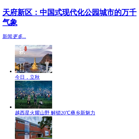
天府新区：中国式现代化公园城市的万千
气象
新闻
更多...
今日，立秋
越西星火耀山野 解锁20℃彝乡新魅力