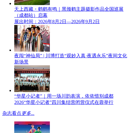
天上西藏・鹤鹤有鸣｜黑颈鹤主题摄影作品全国巡展
（成都站）启幕
展出时间：2026年8月2日—2026年9月2日
夜闯“神仙局” | 川博打造“观妙入真·夜遇永乐”夜间文化
新场景
“华星小记者”｜用一场川韵表演，依依惜别成都
2026“华星小记者”四川集结营闭营仪式在蓉举行
杂志看点
更多...