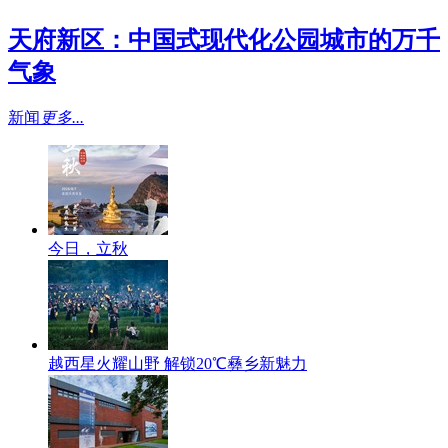
天府新区：中国式现代化公园城市的万千
气象
新闻
更多...
今日，立秋
越西星火耀山野 解锁20℃彝乡新魅力