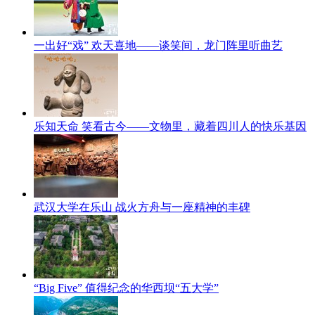
一出好“戏” 欢天喜地——谈笑间，龙门阵里听曲艺
乐知天命 笑看古今——文物里，藏着四川人的快乐基因
武汉大学在乐山 战火方舟与一座精神的丰碑
“Big Five” 值得纪念的华西坝“五大学”