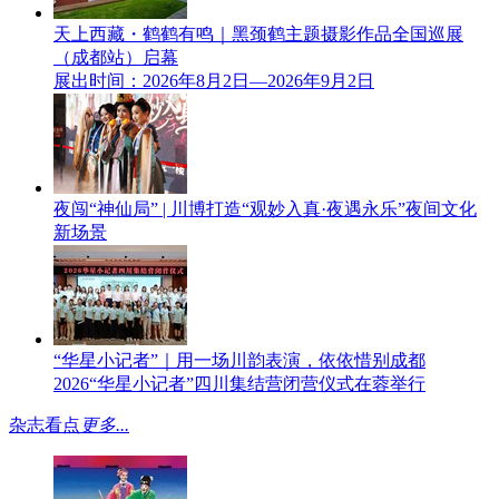
天上西藏・鹤鹤有鸣｜黑颈鹤主题摄影作品全国巡展
（成都站）启幕
展出时间：2026年8月2日—2026年9月2日
夜闯“神仙局” | 川博打造“观妙入真·夜遇永乐”夜间文化
新场景
“华星小记者”｜用一场川韵表演，依依惜别成都
2026“华星小记者”四川集结营闭营仪式在蓉举行
杂志看点
更多...