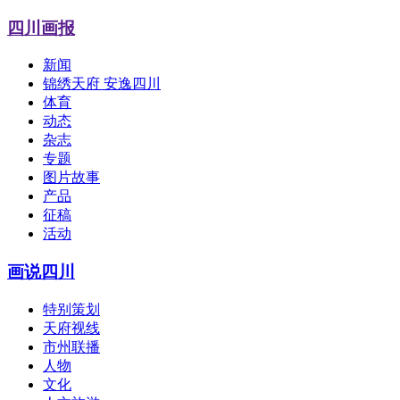
四川画报
新闻
锦绣天府 安逸四川
体育
动态
杂志
专题
图片故事
产品
征稿
活动
画说四川
特别策划
天府视线
市州联播
人物
文化